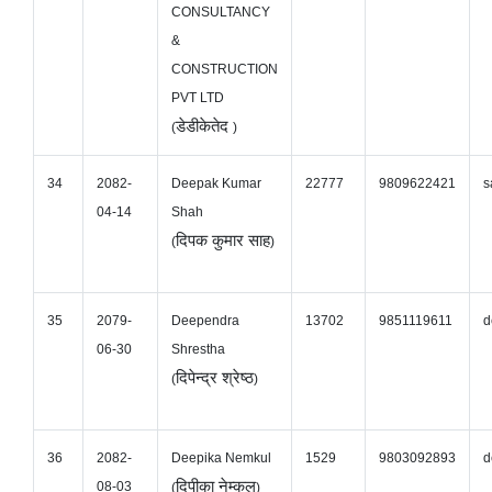
CONSULTANCY
&
CONSTRUCTION
PVT LTD
डेडीकेतेद
(
)
34
2082-
Deepak Kumar
22777
9809622421
s
04-14
Shah
दिपक कुमार साह
(
)
35
2079-
Deependra
13702
9851119611
d
06-30
Shrestha
दिपेन्द्र श्रेष्ठ
(
)
36
2082-
Deepika Nemkul
1529
9803092893
d
दिपीका नेम्कुल
08-03
(
)