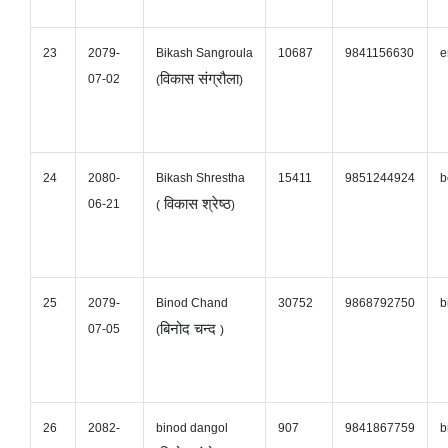
23
2079-
Bikash Sangroula
10687
9841156630
e
विकास संग्रौला
07-02
(
)
24
2080-
Bikash Shrestha
15411
9851244924
b
विकास श्रेष्ठ
06-21
(
)
25
2079-
Binod Chand
30752
9868792750
b
बिनोद चन्द
07-05
(
)
26
2082-
binod dangol
907
9841867759
b