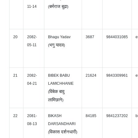
बर्मराज बुढा
11-14
(
)
20
2082-
Bhagu Yadav
3687
9844031085
e
भगु यादव
05-11
(
)
21
2082-
BIBEK BABU
21624
9843309961
e
04-21
LAMICHHANIE
विबेक बावु
(
लामिछाने
)
22
2081-
BIKASH
84185
9841237202
b
08-13
DARSANDHARI
विकास दर्शनधारी
(
)