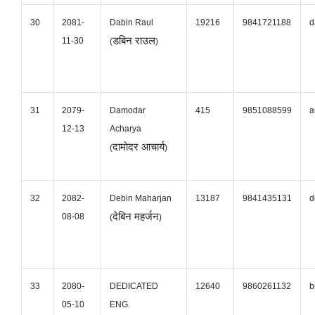
30
2081-
Dabin Raul
19216
9841721188
d
डबिन राउल
11-30
(
)
31
2079-
Damodar
415
9851088599
a
12-13
Acharya
दामाेदर आचार्य
(
)
32
2082-
Debin Maharjan
13187
9841435131
d
देबिन महर्जन
08-08
(
)
33
2080-
DEDICATED
12640
9860261132
b
05-10
ENG.