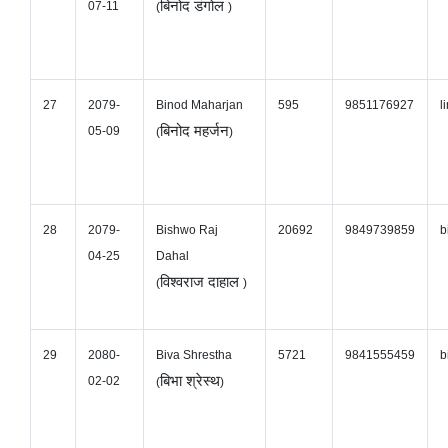
बिनोद डंगोल
07-11
(
)
27
2079-
Binod Maharjan
595
9851176927
l
बिनोद महर्जन
05-09
(
)
28
2079-
Bishwo Raj
20692
9849739859
b
04-25
Dahal
विश्वराज दाहाल
(
)
29
2080-
Biva Shrestha
5721
9841555459
b
बिभा श्रेस्थ
02-02
(
)