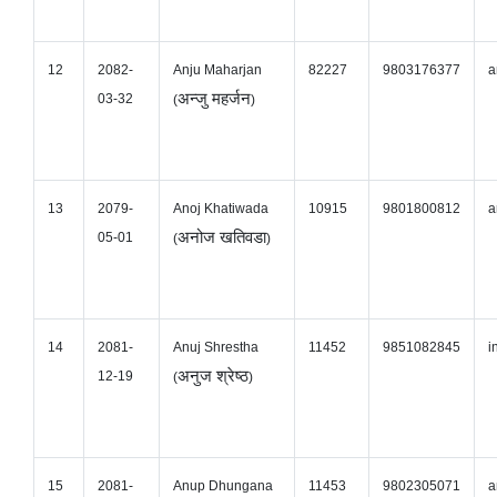
12
2082-
Anju Maharjan
82227
9803176377
a
अन्जु महर्जन
03-32
(
)
13
2079-
Anoj Khatiwada
10915
9801800812
a
अनोज खतिवडा
05-01
(
)
14
2081-
Anuj Shrestha
11452
9851082845
i
अनुज श्रेष्ठ
12-19
(
)
15
2081-
Anup Dhungana
11453
9802305071
a