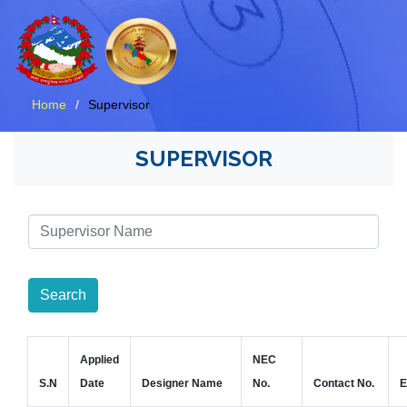
Home
Supervisor
SUPERVISOR
Search
Applied
NEC
S.N
Date
Designer Name
No.
Contact No.
E