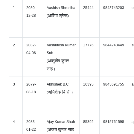
1
2080-
Aashish Shrestha
25444
9843743203
e
आशिष श्रेष्ठ
12-28
(
)
2
2082-
Aashutosh Kumar
17776
9844243449
s
04-06
Sah
आशुतोष कुमर
(
साह
)
3
2079-
Abhishek B.C
16395
9843691755
a
अभिशेक बि सी
08-18
(
)
4
2083-
Ajay Kumar Shah
85392
9815761598
a
अजय कुमार साह
01-22
(