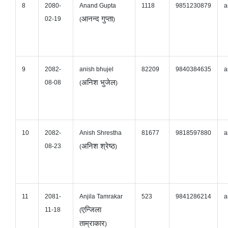
8
2080-
Anand Gupta
1118
9851230879
a
आनन्द गुप्ता
02-19
(
)
9
2082-
anish bhujel
82209
9840384635
a
अनिश भुजेल
08-08
(
)
10
2082-
Anish Shrestha
81677
9818597880
a
अनिश श्रेष्ठ
08-23
(
)
11
2081-
Anjila Tamrakar
523
9841286214
a
एन्जिला
11-18
(
ताम्राकार
)