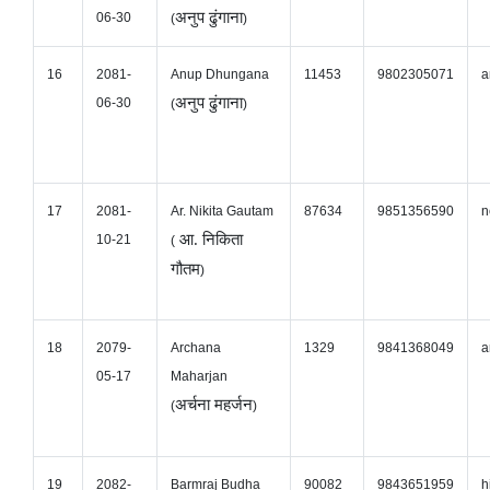
अनुप ढुंगाना
06-30
(
)
16
2081-
Anup Dhungana
11453
9802305071
a
अनुप ढुंगाना
06-30
(
)
17
2081-
Ar. Nikita Gautam
87634
9851356590
n
आ. निकिता
10-21
(
गौतम
)
18
2079-
Archana
1329
9841368049
a
05-17
Maharjan
अर्चना महर्जन
(
)
19
2082-
Barmraj Budha
90082
9843651959
h