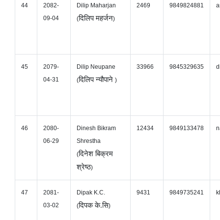
44
2082-
Dilip Maharjan
2469
9849824881
a
दिलिप महर्जन
09-04
(
)
45
2079-
Dilip Neupane
33966
9845329635
d
दिलिप न्यौपाने
04-31
(
)
46
2080-
Dinesh Bikram
12434
9849133478
n
06-29
Shrestha
दिनेश बिक्रम
(
श्रेष्ठ
)
47
2081-
Dipak K.C.
9431
9849735241
k
दिपक के.सि
03-02
(
)