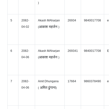
)
5
2082-
Akash MAharjan
26934
9840017708
e
आकाश महर्जन
04-02
(
)
6
2082-
Akash MAharjan
269341
9840017708
E
आकाश महर्जन
04-06
(
)
7
2082-
Amit Dhungana
17664
9860378490
e
अमित ढुंगाना
04-06
(
)