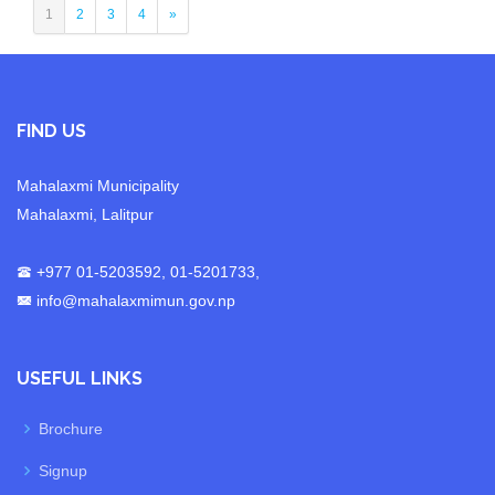
1
2
3
4
»
FIND US
Mahalaxmi Municipality
Mahalaxmi, Lalitpur
+977 01-5203592, 01-5201733,
info@mahalaxmimun.gov.np
USEFUL LINKS
Brochure
Signup