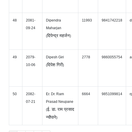
48
2081-
Dipendra
11993
9841742218
d
09-24
Maharjan
दिपेन्द्र महर्जन
(
)
49
2079-
Dipesh Giri
2778
9860055754
a
दिपेश गिरी
10-06
(
)
50
2082-
Er. Dr. Ram
6664
9851099814
r
07-21
Prasad Neupane
ई. डा. राम प्रसाद
(
न्यौपाने
)