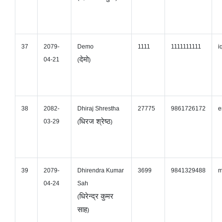
37
2079-
Demo
1111
1111111111
i
देमो
04-21
(
)
38
2082-
Dhiraj Shrestha
27775
9861726172
e
धिरज श्रेष्ठ
03-29
(
)
39
2079-
Dhirendra Kumar
3699
9841329488
m
04-24
Sah
धिरेन्द्र कुमर
(
साह
)